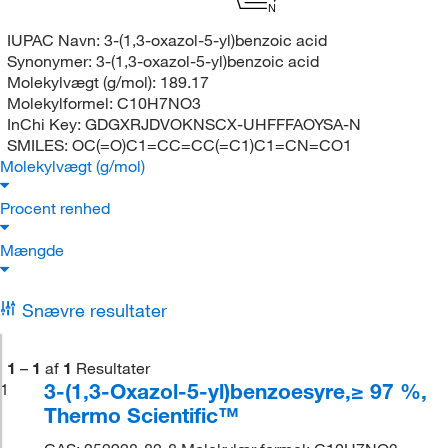
N
IUPAC Navn:
3-(1,3-oxazol-5-yl)benzoic acid
Synonymer:
3-(1,3-oxazol-5-yl)benzoic acid
Molekylvægt (g/mol):
189.17
Molekylformel:
C10H7NO3
InChi Key:
GDGXRJDVOKNSCX-UHFFFAOYSA-N
SMILES:
OC(=O)C1=CC=CC(=C1)C1=CN=CO1
Molekylvægt (g/mol)
Procent renhed
Mængde
Snævre resultater
1
–
1
af
1
Resultater
3-(1,3-Oxazol-5-yl)benzoesyre,≥ 97 %,
1
Thermo Scientific™