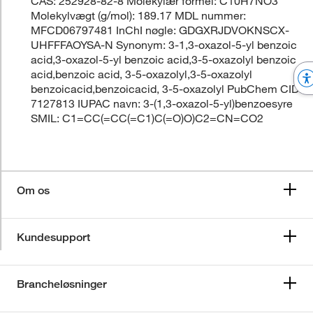
CAS: 252928-82-8 Molekylær formel: C10H7NO3
Molekylvægt (g/mol): 189.17 MDL nummer:
MFCD06797481 InChI nøgle: GDGXRJDVOKNSCX-
UHFFFAOYSA-N Synonym: 3-1,3-oxazol-5-yl benzoic
acid,3-oxazol-5-yl benzoic acid,3-5-oxazolyl benzoic
acid,benzoic acid, 3-5-oxazolyl,3-5-oxazolyl
benzoicacid,benzoicacid, 3-5-oxazolyl PubChem CID:
7127813 IUPAC navn: 3-(1,3-oxazol-5-yl)benzoesyre
SMIL: C1=CC(=CC(=C1)C(=O)O)C2=CN=CO2
Om os
Kundesupport
Brancheløsninger