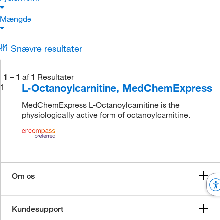
Mængde
Snævre resultater
1
–
1
af
1
Resultater
L-Octanoylcarnitine, MedChemExpress
1
MedChemExpress L-Octanoylcarnitine is the
physiologically active form of octanoylcarnitine.
Om os
Kundesupport