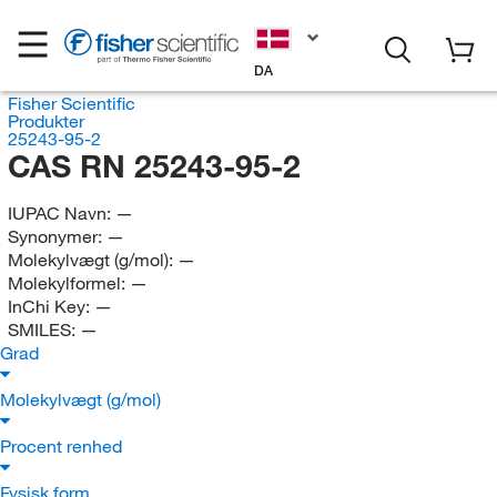
DA
Fisher Scientific
Produkter
25243-95-2
CAS RN 25243-95-2
IUPAC Navn:
—
Synonymer:
—
Molekylvægt (g/mol):
—
Molekylformel:
—
InChi Key:
—
SMILES:
—
Grad
Molekylvægt (g/mol)
Procent renhed
Fysisk form