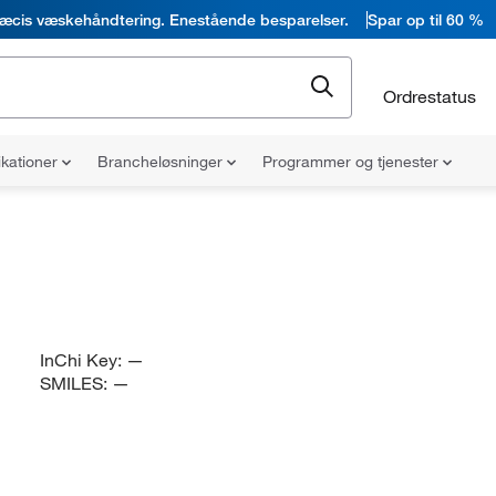
æcis væskehåndtering. Enestående besparelser.
Spar op til 60 %
Ordrestatus
ikationer
Brancheløsninger
Programmer og tjenester
InChi Key:
—
SMILES:
—