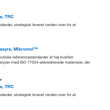
re, TRC
arder, strategisk leveret verden over for at
kesyre, Mikromol™
eutiske referencestandarder af høj kvalitet.
lyser med ISO 17034-akkrediterede materialer, der
re, TRC
arder, strategisk leveret verden over for at