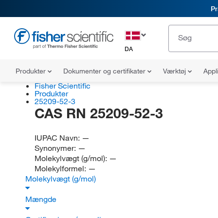
Pr
DA
Produkter
Dokumenter og certifikater
Værktøj
Appl
Fisher Scientific
Produkter
25209-52-3
CAS RN 25209-52-3
IUPAC Navn:
—
Synonymer:
—
Molekylvægt (g/mol):
—
Molekylformel:
—
Molekylvægt (g/mol)
Mængde