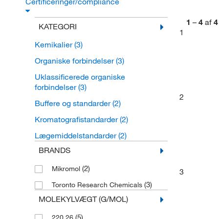
Certificeringer/compliance
1
–
4
af
4
KATEGORI
1
Kemikalier
(3)
Organiske forbindelser
(3)
Uklassificerede organiske
forbindelser
(3)
2
Buffere og standarder
(2)
Kromatografistandarder
(2)
Lægemiddelstandarder
(2)
BRANDS
(2)
Mikromol
3
(3)
Toronto Research Chemicals
MOLEKYLVÆGT (G/MOL)
(5)
220.26