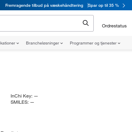
Fremragende tilbud på væskehåndtering
Spar op til 35 %
Ordrestatus
ikationer
Brancheløsninger
Programmer og tjenester
InChi Key:
—
SMILES:
—