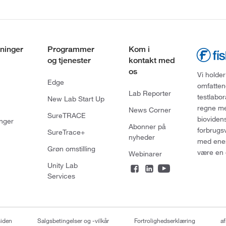
ninger
Programmer
Kom i
og tjenester
kontakt med
os
Vi holder
Edge
omfatten
Lab Reporter
testlabo
New Lab Start Up
regne med
News Corner
SureTRACE
bioviden
nger
Abonner på
forbrugs
SureTrace+
nyheder
med enes
Grøn omstilling
være en 
Webinarer
Unity Lab
Services
siden
Salgsbetingelser og -vilkår
Fortrolighedserklæring
af