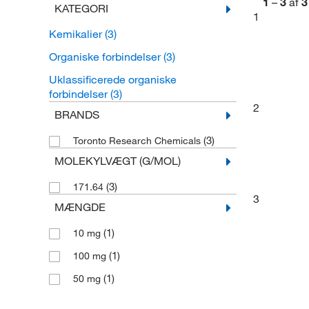
1
–
3
af
3
KATEGORI
1
Kemikalier
(3)
Organiske forbindelser
(3)
Uklassificerede organiske
forbindelser
(3)
2
BRANDS
(3)
Toronto Research Chemicals
MOLEKYLVÆGT (G/MOL)
(3)
171.64
3
MÆNGDE
(1)
10 mg
(1)
100 mg
(1)
50 mg