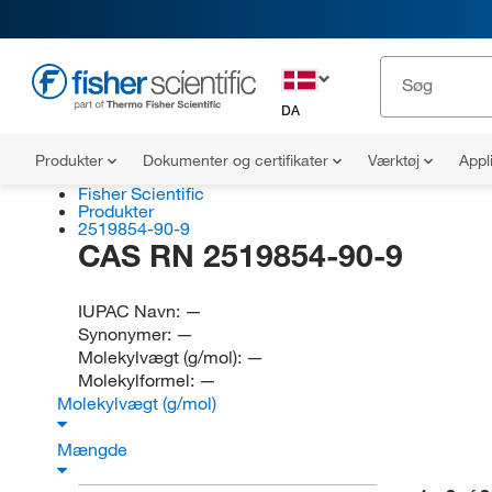
DA
Produkter
Dokumenter og certifikater
Værktøj
Appl
Fisher Scientific
Produkter
2519854-90-9
CAS RN 2519854-90-9
IUPAC Navn:
—
Synonymer:
—
Molekylvægt (g/mol):
—
Molekylformel:
—
Molekylvægt (g/mol)
Mængde