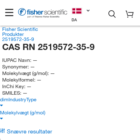
DA
Fisher Scientific
Produkter
2519572-35-9
CAS RN 2519572-35-9
IUPAC Navn:
—
Synonymer:
—
Molekylvægt (g/mol):
—
Molekylformel:
—
InChi Key:
—
SMILES:
—
dimIndustryType
Molekylvægt (g/mol)
Snævre resultater