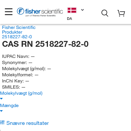
DA
Fisher Scientific
Produkter
2518227-82-0
CAS RN 2518227-82-0
IUPAC Navn:
—
Synonymer:
—
Molekylvægt (g/mol):
—
Molekylformel:
—
InChi Key:
—
SMILES:
—
Molekylvægt (g/mol)
Mængde
Snævre resultater