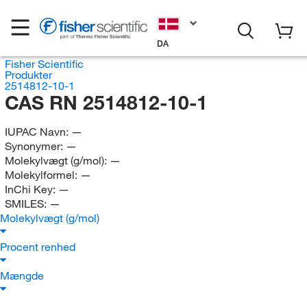
DA
Fisher Scientific
Produkter
2514812-10-1
CAS RN 2514812-10-1
IUPAC Navn:
—
Synonymer:
—
Molekylvægt (g/mol):
—
Molekylformel:
—
InChi Key:
—
SMILES:
—
Molekylvægt (g/mol)
Procent renhed
Mængde