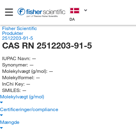
DA
Fisher Scientific
Produkter
2512203-91-5
CAS RN 2512203-91-5
IUPAC Navn:
—
Synonymer:
—
Molekylvægt (g/mol):
—
Molekylformel:
—
InChi Key:
—
SMILES:
—
Molekylvægt (g/mol)
Certificeringer/compliance
Mængde