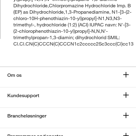
Dihydrochloride,Chlorpromazine Hydrochloride Imp. B
(EP) as Dihydrochloride,1,3-Propanediamine, N1-[3-(2-
chloro-10H-phenothiazin-10-yl)propyl]-N1,N3,N3-
trimethyl-, hydrochloride (1:2) (ACI) IUPAC navn: N'-[3-
(2-chlorophenothiazin-10-yl)propyl]-N,N,N'-
trimethylpropan-1,3-diamin; dihydrochlorid SMIL:
Cl.Cl.CN(C)CCCN(C)CCCN1c2ccccc2Sc3ccc(Cl)cc13
Om os
Kundesupport
Brancheløsninger