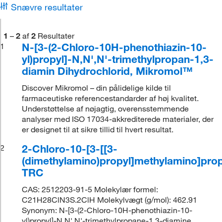
Snævre resultater
1
–
2
af
2
Resultater
N-[3-(2-Chloro-10H-phenothiazin-10-
1
yl)propyl]-N,N',N'-trimethylpropan-1,3-
diamin Dihydrochlorid, Mikromol™
Discover Mikromol – din pålidelige kilde til
farmaceutiske referencestandarder af høj kvalitet.
Understøttelse af nøjagtig, overensstemmende
analyser med ISO 17034-akkrediterede materialer, der
er designet til at sikre tillid til hvert resultat.
2-Chloro-10-[3-[[3-
2
(dimethylamino)propyl]methylamino]prop
TRC
CAS: 2512203-91-5 Molekylær formel:
C21H28ClN3S.2ClH Molekylvægt (g/mol): 462.91
Synonym: N-[3-(2-Chloro-10H-phenothiazin-10-
yl)propyl]-N,N',N'-trimethylpropane-1,3-diamine