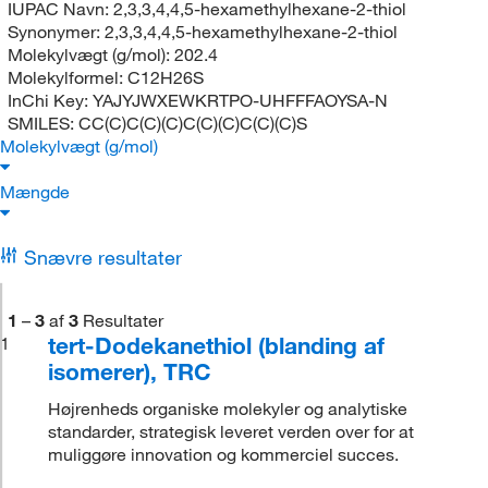
IUPAC Navn:
2,3,3,4,4,5-hexamethylhexane-2-thiol
Synonymer:
2,3,3,4,4,5-hexamethylhexane-2-thiol
Molekylvægt (g/mol):
202.4
Molekylformel:
C12H26S
InChi Key:
YAJYJWXEWKRTPO-UHFFFAOYSA-N
SMILES:
CC(C)C(C)(C)C(C)(C)C(C)(C)S
Molekylvægt (g/mol)
Mængde
Snævre resultater
1
–
3
af
3
Resultater
tert-Dodekanethiol (blanding af
1
isomerer), TRC
Højrenheds organiske molekyler og analytiske
standarder, strategisk leveret verden over for at
muliggøre innovation og kommerciel succes.