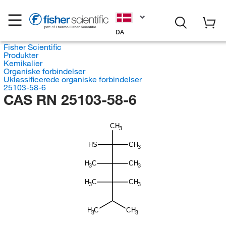
DA
Fisher Scientific
Produkter
Kemikalier
Organiske forbindelser
Uklassificerede organiske forbindelser
25103-58-6
CAS RN 25103-58-6
CH
3
HS
CH
3
H
C
CH
3
3
H
C
CH
3
3
H
C
CH
3
3