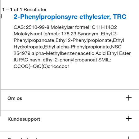
1
–
1
af
1
Resultater
2-Phenylpropionsyre ethylester, TRC
1
CAS: 2510-99-8 Molekylær formel: C11H14O2
Molekylvægt (g/mol): 178.23 Synonym: Ethyl 2-
Phenylpropanoate,Ethyl 2-Phenylpropionate,Ethyl
Hydrotropate,Ethyl alpha-Phenylpropionate,NSC
254979,alpha-Methylbenzeneacetic Acid Ethyl Ester
IUPAC navn: ethyl 2-phenylpropanoat SMIL:
CCOC(=O)C(C)c1ccccc1
Om os
Kundesupport