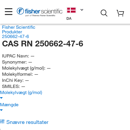
DA
Fisher Scientific
Produkter
250662-47-6
CAS RN 250662-47-6
IUPAC Navn:
—
Synonymer:
—
Molekylvægt (g/mol):
—
Molekylformel:
—
InChi Key:
—
SMILES:
—
Molekylvægt (g/mol)
Mængde
Snævre resultater