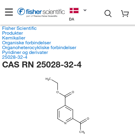
DA
Fisher Scientific
Produkter
Kemikalier
Organiske forbindelser
Organoheterocykliske forbindelser
Pyridiner og derivater
25028-32-4
CAS RN 25028-32-4
H
C
3
O
O
O
N
CH
3