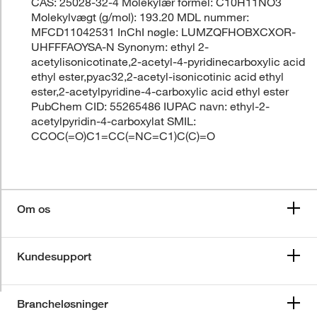
CAS: 25028-32-4 Molekylær formel: C10H11NO3
Molekylvægt (g/mol): 193.20 MDL nummer:
MFCD11042531 InChI nøgle: LUMZQFHOBXCXOR-
UHFFFAOYSA-N Synonym: ethyl 2-
acetylisonicotinate,2-acetyl-4-pyridinecarboxylic acid
ethyl ester,pyac32,2-acetyl-isonicotinic acid ethyl
ester,2-acetylpyridine-4-carboxylic acid ethyl ester
PubChem CID: 55265486 IUPAC navn: ethyl-2-
acetylpyridin-4-carboxylat SMIL:
CCOC(=O)C1=CC(=NC=C1)C(C)=O
Om os
Kundesupport
Brancheløsninger