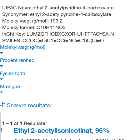
IUPAC Navn:
ethyl 2-acetylpyridine-4-carboxylate
Synonymer:
ethyl 2-acetylpyridine-4-carboxylate
Molekylvægt (g/mol):
193.2
Molekylformel:
C10H11NO3
InChi Key:
LUMZQFHOBXCXOR-UHFFFAOYSA-N
SMILES:
CCOC(=O)C1=CC(=NC=C1)C(C)=O
Molekylvægt (g/mol)
Procent renhed
Fysisk form
Mængde
Snævre resultater
1
–
1
af
1
Resultater
Ethyl 2-acetylisonicotinat, 96%
1