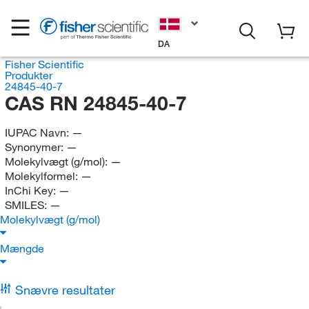
DA
Fisher Scientific
Produkter
24845-40-7
CAS RN 24845-40-7
IUPAC Navn:
—
Synonymer:
—
Molekylvægt (g/mol):
—
Molekylformel:
—
InChi Key:
—
SMILES:
—
Molekylvægt (g/mol)
Mængde
Snævre resultater