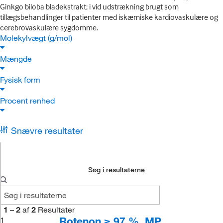
Ginkgo biloba bladekstrakt; i vid udstrækning brugt som
tillægsbehandlinger til patienter med iskæmiske kardiovaskulære og
cerebrovaskulære sygdomme.
Molekylvægt (g/mol)
Mængde
Fysisk form
Procent renhed
Snævre resultater
Søg i resultaterne
1
–
2
af
2
Resultater
Rotenon,≥ 97 %, MP
1