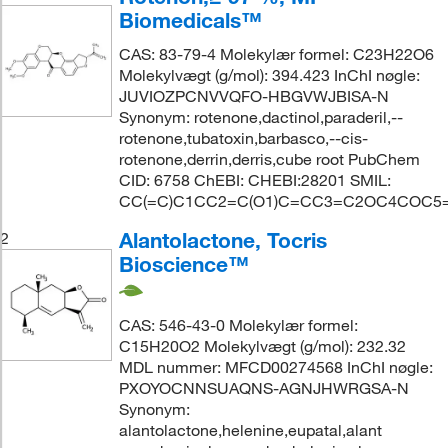
Biomedicals™
CAS: 83-79-4 Molekylær formel: C23H22O6
Molekylvægt (g/mol): 394.423 InChI nøgle:
JUVIOZPCNVVQFO-HBGVWJBISA-N
Synonym: rotenone,dactinol,paraderil,--
rotenone,tubatoxin,barbasco,--cis-
rotenone,derrin,derris,cube root PubChem
CID: 6758 ChEBI: CHEBI:28201 SMIL:
CC(=C)C1CC2=C(O1)C=CC3=C2OC4COC5
Alantolactone, Tocris
2
Bioscience™
CAS: 546-43-0 Molekylær formel:
C15H20O2 Molekylvægt (g/mol): 232.32
MDL nummer: MFCD00274568 InChI nøgle:
PXOYOCNNSUAQNS-AGNJHWRGSA-N
Synonym:
alantolactone,helenine,eupatal,alant