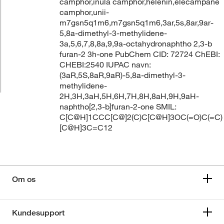
camphor,inula camphor,helenin,elecampane
camphor,unii-
m7gsn5q1m6,m7gsn5q1m6,3ar,5s,8ar,9ar-
5,8a-dimethyl-3-methylidene-
3a,5,6,7,8,8a,9,9a-octahydronaphtho 2,3-b
furan-2 3h-one PubChem CID: 72724 ChEBI:
CHEBI:2540 IUPAC navn:
(3aR,5S,8aR,9aR)-5,8a-dimethyl-3-
methylidene-
2H,3H,3aH,5H,6H,7H,8H,8aH,9H,9aH-
naphtho[2,3-b]furan-2-one SMIL:
C[C@H]1CCC[C@]2(C)C[C@H]3OC(=O)C(=C)
[C@H]3C=C12
Om os
Kundesupport