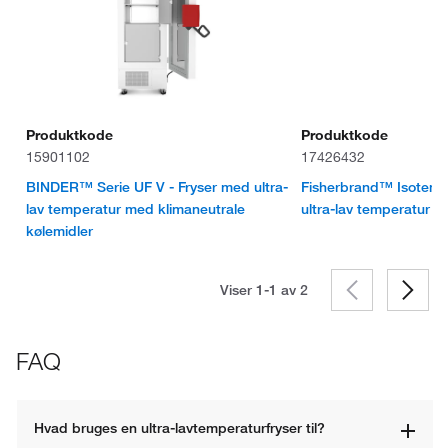
Produktkode
Produktkode
15901102
17426432
BINDER™ Serie UF V - Fryser med ultra-
Fisherbrand™ Isotem
lav temperatur med klimaneutrale
ultra-lav temperatur
kølemidler
Viser 1-1 av
2
FAQ
Hvad bruges en ultra-lavtemperaturfryser til?