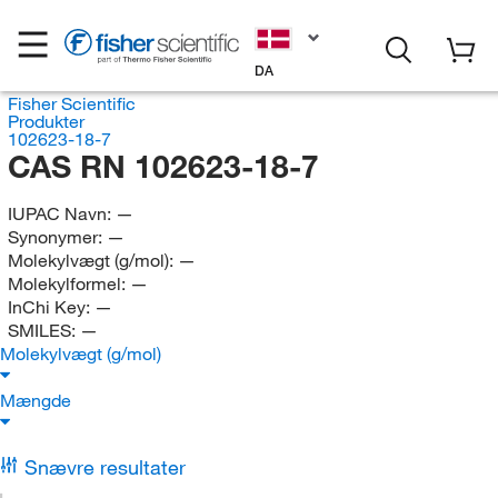
DA
Fisher Scientific
Produkter
102623-18-7
CAS RN 102623-18-7
IUPAC Navn:
—
Synonymer:
—
Molekylvægt (g/mol):
—
Molekylformel:
—
InChi Key:
—
SMILES:
—
Molekylvægt (g/mol)
Mængde
Snævre resultater