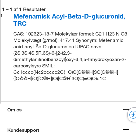
1
–
1
af
1
Resultater
Mefenamisk Acyl-Beta-D-glucuronid,
1
TRC
CAS: 102623-18-7 Molekylær formel: C21 H23 N O8
Molekylvægt (g/mol): 417.41 Synonym: Mefenamic
acid-acyl-Ã¢-D-glucuronide IUPAC navn:
(2S,3S,4S,5R,6S)-6-[2-(2,3-
dimethylanilino)benzoyl]oxy-3,4,5-trihydroxyoxan-2-
carboxylsyre SMIL:
Cc1cccc(Nc2ccccc2C(=O)O[C@@H]3O[C@@H]
([C@@H](O)[C@H](O)[C@H]3O)C(=O)O)c1C
Om os
Kundesupport