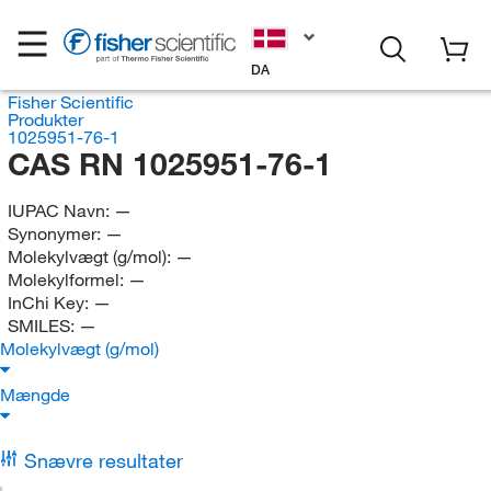
DA
Fisher Scientific
Produkter
1025951-76-1
CAS RN 1025951-76-1
IUPAC Navn:
—
Synonymer:
—
Molekylvægt (g/mol):
—
Molekylformel:
—
InChi Key:
—
SMILES:
—
Molekylvægt (g/mol)
Mængde
Snævre resultater