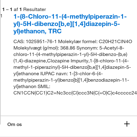
1
–
1
af
1
Resultater
1-(8-Chloro-11-(4-methylpiperazin-1-
1
yl)-5H-dibenzo[b,e][1,4]diazepin-5-
yl)ethanon, TRC
CAS: 1025951-76-1 Molekylær formel: C20H21ClN4O
Molekylvægt (g/mol): 368.86 Synonym: 5-Acetyl-8-
chloro-11-(4-methylpiperazin-1-yl)-5H-dibenzo-(b,e)
(1,4)-diazepine,Clozapine Impurity,1-[8-chloro-11-(4-
methyl-1-piperazinyl)-5H-dibenzo[b,e][1,4]diazepin-5-
yl]ethanone IUPAC navn: 1-[3-chlor-6-(4-
methylpiperazin-1-yl)benzo[b][1,4]benzodiazepin-11-
yl]ethanon SMIL:
CN1CCN(CC1)C2=Nc3cc(Cl)ccc3N(C(=O)C)c4ccccc2
Om os