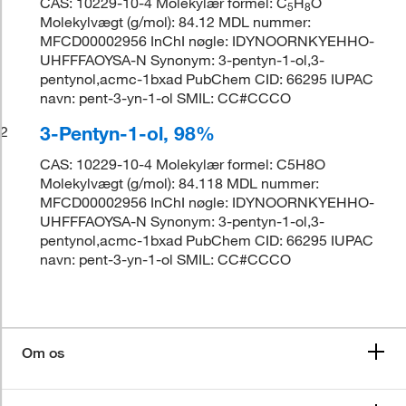
CAS: 10229-10-4 Molekylær formel: C
H
O
5
8
Molekylvægt (g/mol): 84.12 MDL nummer:
MFCD00002956 InChI nøgle: IDYNOORNKYEHHO-
UHFFFAOYSA-N Synonym: 3-pentyn-1-ol,3-
pentynol,acmc-1bxad PubChem CID: 66295 IUPAC
navn: pent-3-yn-1-ol SMIL: CC#CCCO
3-Pentyn-1-ol, 98%
2
CAS: 10229-10-4 Molekylær formel: C5H8O
Molekylvægt (g/mol): 84.118 MDL nummer:
MFCD00002956 InChI nøgle: IDYNOORNKYEHHO-
UHFFFAOYSA-N Synonym: 3-pentyn-1-ol,3-
pentynol,acmc-1bxad PubChem CID: 66295 IUPAC
navn: pent-3-yn-1-ol SMIL: CC#CCCO
Om os