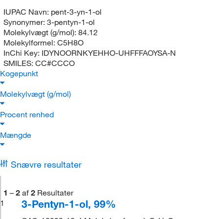
IUPAC Navn:
pent-3-yn-1-ol
Synonymer:
3-pentyn-1-ol
Molekylvægt (g/mol):
84.12
Molekylformel:
C5H8O
InChi Key:
IDYNOORNKYEHHO-UHFFFAOYSA-N
SMILES:
CC#CCCO
Kogepunkt
Molekylvægt (g/mol)
Procent renhed
Mængde
Snævre resultater
1
–
2
af
2
Resultater
3-Pentyn-1-ol, 99%
1