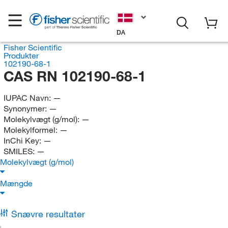
DA
Fisher Scientific
Produkter
102190-68-1
CAS RN 102190-68-1
IUPAC Navn:
—
Synonymer:
—
Molekylvægt (g/mol):
—
Molekylformel:
—
InChi Key:
—
SMILES:
—
Molekylvægt (g/mol)
Mængde
Snævre resultater