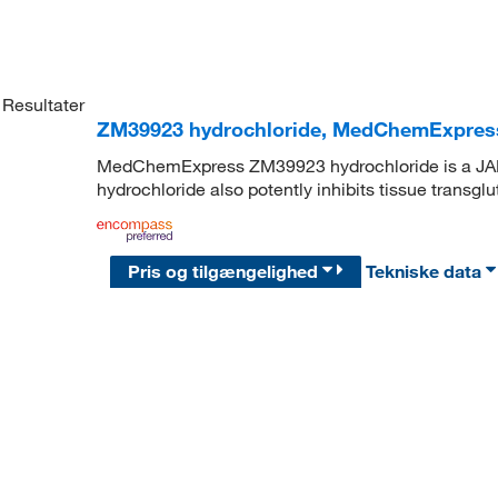
Resultater
ZM39923 hydrochloride, MedChemExpres
MedChemExpress ZM39923 hydrochloride is a JAK3 
hydrochloride also potently inhibits tissue transg
Pris og tilgængelighed
Tekniske data