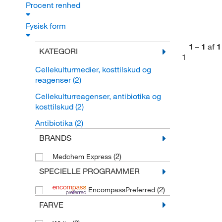
Procent renhed
Fysisk form
1
–
1
af
1
KATEGORI
1
Cellekulturmedier, kosttilskud og
reagenser
(2)
Cellekulturreagenser, antibiotika og
kosttilskud
(2)
Antibiotika
(2)
BRANDS
(2)
Medchem Express
SPECIELLE PROGRAMMER
(2)
EncompassPreferred
FARVE