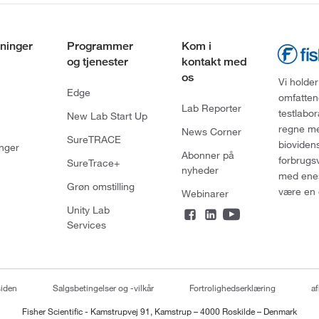
ninger
Programmer
Kom i
og tjenester
kontakt med
os
Vi holder
Edge
omfatten
Lab Reporter
testlabo
New Lab Start Up
regne med
News Corner
SureTRACE
bioviden
nger
Abonner på
forbrugs
SureTrace+
nyheder
med enes
Grøn omstilling
være en 
Webinarer
Unity Lab
Services
siden
Salgsbetingelser og -vilkår
Fortrolighedserklæring
af
Fisher Scientific - Kamstrupvej 91, Kamstrup – 4000 Roskilde – Denmark