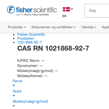
DA
Produkter
Dokumenter og certifikater
Værktøj
Appl
Fisher Scientific
Produkter
1021868-92-7
CAS RN 1021868-92-7
IUPAC Navn:
—
Synonymer:
—
Molekylvægt (g/mol):
—
Molekylformel:
—
Farve
Grad
Molekylvægt (g/mol)