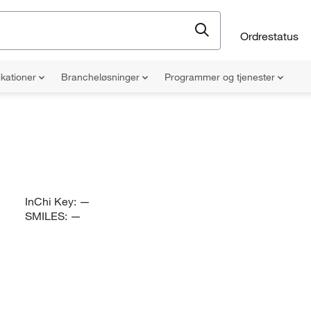
Ordrestatus
ikationer
Brancheløsninger
Programmer og tjenester
InChi Key:
—
SMILES:
—