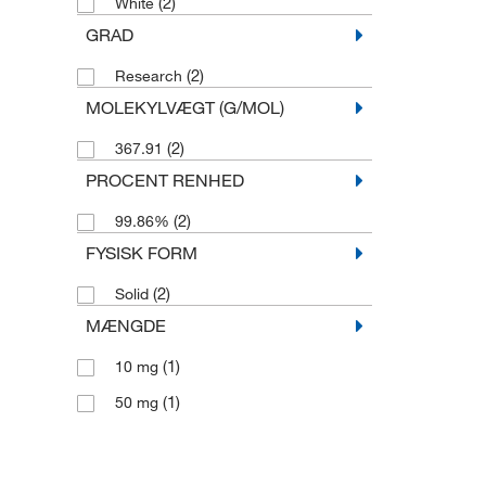
(2)
White
GRAD
(2)
Research
MOLEKYLVÆGT (G/MOL)
(2)
367.91
PROCENT RENHED
(2)
99.86%
FYSISK FORM
(2)
Solid
MÆNGDE
(1)
10 mg
(1)
50 mg