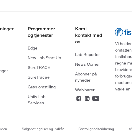
ninger
Programmer
Kom i
og tjenester
kontakt med
os
Vi holder
Edge
omfatten
Lab Reporter
testlabo
New Lab Start Up
regne med
News Corner
SureTRACE
bioviden
nger
Abonner på
forbrugs
SureTrace+
nyheder
med enes
Grøn omstilling
være en 
Webinarer
Unity Lab
Services
siden
Salgsbetingelser og -vilkår
Fortrolighedserklæring
af