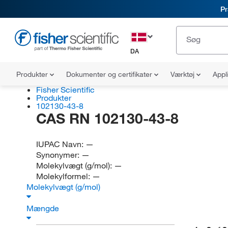
Pr
DA
Produkter
Dokumenter og certifikater
Værktøj
Appl
Fisher Scientific
Produkter
102130-43-8
CAS RN 102130-43-8
IUPAC Navn:
—
Synonymer:
—
Molekylvægt (g/mol):
—
Molekylformel:
—
Molekylvægt (g/mol)
Mængde