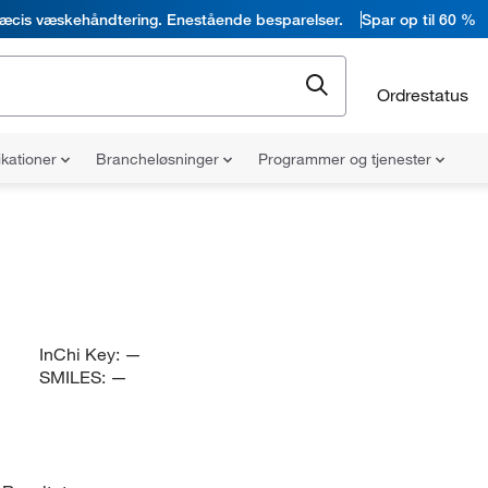
æcis væskehåndtering. Enestående besparelser.
Spar op til 60 %
Ordrestatus
ikationer
Brancheløsninger
Programmer og tjenester
InChi Key:
—
SMILES:
—