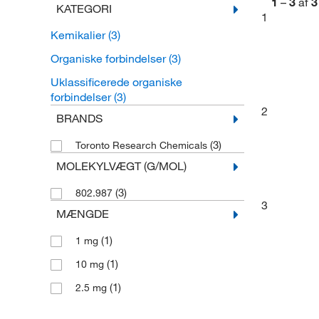
1
–
3
af
3
KATEGORI
1
Kemikalier
(3)
Organiske forbindelser
(3)
Uklassificerede organiske
forbindelser
(3)
2
BRANDS
(3)
Toronto Research Chemicals
MOLEKYLVÆGT (G/MOL)
(3)
802.987
3
MÆNGDE
(1)
1 mg
(1)
10 mg
(1)
2.5 mg