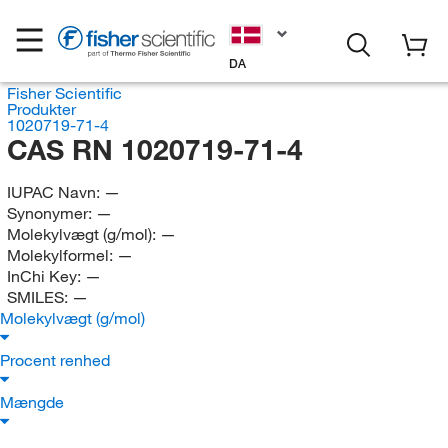
DA
Fisher Scientific
Produkter
1020719-71-4
CAS RN 1020719-71-4
IUPAC Navn:
—
Synonymer:
—
Molekylvægt (g/mol):
—
Molekylformel:
—
InChi Key:
—
SMILES:
—
Molekylvægt (g/mol)
Procent renhed
Mængde