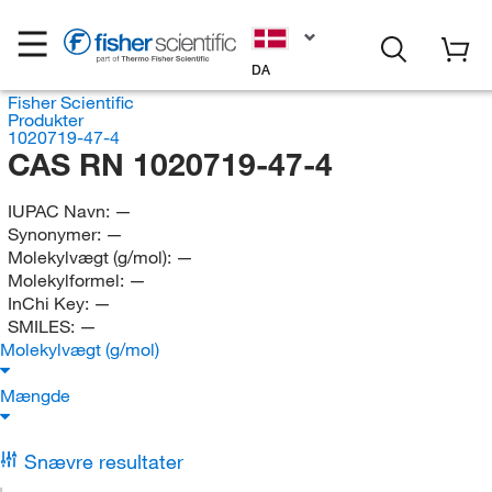
DA
Fisher Scientific
Produkter
1020719-47-4
CAS RN 1020719-47-4
IUPAC Navn:
—
Synonymer:
—
Molekylvægt (g/mol):
—
Molekylformel:
—
InChi Key:
—
SMILES:
—
Molekylvægt (g/mol)
Mængde
Snævre resultater