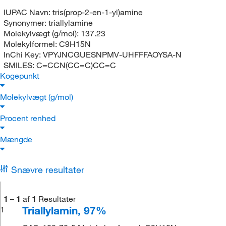
IUPAC Navn:
tris(prop-2-en-1-yl)amine
Synonymer:
triallylamine
Molekylvægt (g/mol):
137.23
Molekylformel:
C9H15N
InChi Key:
VPYJNCGUESNPMV-UHFFFAOYSA-N
SMILES:
C=CCN(CC=C)CC=C
Kogepunkt
Molekylvægt (g/mol)
Procent renhed
Mængde
Snævre resultater
1
–
1
af
1
Resultater
Triallylamin, 97%
1