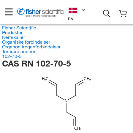
DA
Fisher Scientific
Produkter
Kemikalier
Organiske forbindelser
Organonitrogenforbindelser
Tertiære aminer
102-70-5
CAS RN 102-70-5
H
C
CH
2
2
N
CH
2