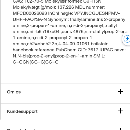
CAS: 102-70-5 Molekylær formel: C9H15N
Molekylvægt (g/mol): 137.226 MDL nummer:
MFCD00026093 InChI nøgle: VPYJNCGUESNPMV-
UHFFFAOYSA-N Synonym: triallylamine,tris 2-propenyl
amine,2-propen-1-amine, n,n-di-2-propenyl,triallyl
amine,unii-b6n19xc04r,ccris 4876,n,n-diallylprop-2-en-
1-amine,n,n-di-2-propenyl-2-propen-1-
amine,ch2=chch2 3n,4-04-00-01061 beilstein
handbook reference PubChem CID: 7617 IUPAC navn:
N,N-bis(prop-2-enyl)prop-2-en-1-amin SMIL:
C=CCN(CC=C)CC=C
Om os
Kundesupport