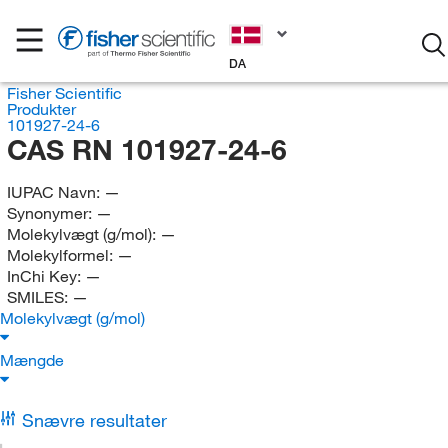
DA
Fisher Scientific
Produkter
101927-24-6
CAS RN 101927-24-6
IUPAC Navn:
—
Synonymer:
—
Molekylvægt (g/mol):
—
Molekylformel:
—
InChi Key:
—
SMILES:
—
Molekylvægt (g/mol)
Mængde
Snævre resultater