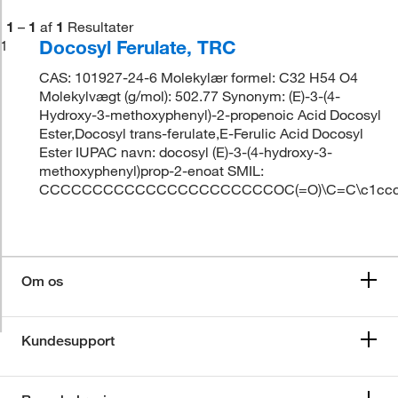
1
–
1
af
1
Resultater
Docosyl Ferulate, TRC
1
CAS: 101927-24-6 Molekylær formel: C32 H54 O4
Molekylvægt (g/mol): 502.77 Synonym: (E)-3-(4-
Hydroxy-3-methoxyphenyl)-2-propenoic Acid Docosyl
Ester,Docosyl trans-ferulate,E-Ferulic Acid Docosyl
Ester IUPAC navn: docosyl (E)-3-(4-hydroxy-3-
methoxyphenyl)prop-2-enoat SMIL:
CCCCCCCCCCCCCCCCCCCCCCOC(=O)\C=C\c1ccc(
Om os
Kundesupport