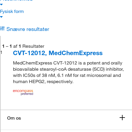
Fysisk form
Snævre resultater
1
–
1
af
1
Resultater
CVT-12012, MedChemExpress
1
MedChemExpress CVT-12012 is a potent and orally
bioavailable stearoyl-coA desaturase (SCD) inhibitor,
with IC50s of 38 nM, 6.1 nM for rat microsomal and
human HEPG2, respectively.
Om os