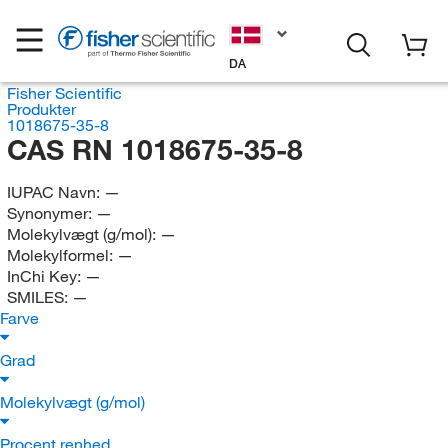
DA
Fisher Scientific
Produkter
1018675-35-8
CAS RN 1018675-35-8
IUPAC Navn:
—
Synonymer:
—
Molekylvægt (g/mol):
—
Molekylformel:
—
InChi Key:
—
SMILES:
—
Farve
Grad
Molekylvægt (g/mol)
Procent renhed