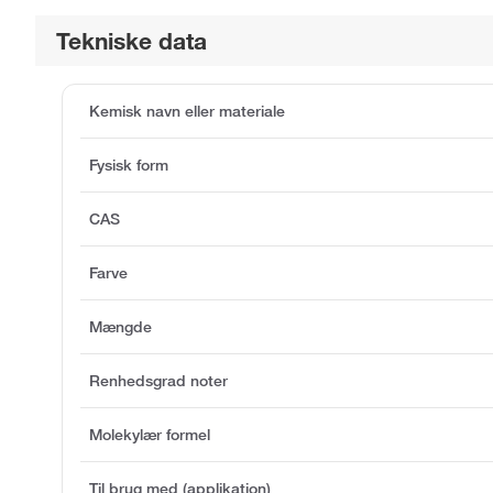
Tekniske data
Kemisk navn eller materiale
Fysisk form
CAS
Farve
Mængde
Renhedsgrad noter
Molekylær formel
Til brug med (applikation)