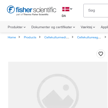
DA
Produkter
Dokumenter og certifikater
Værktøj
Appl
Home
Products
Cellekulturmedier, kosttilskud og reagenser
Cellekulturreagenser, antibiotika og kosttilskud