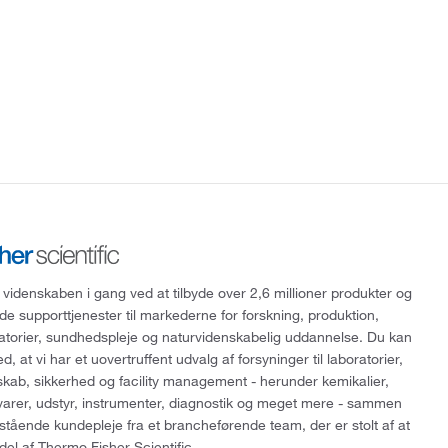
 videnskaben i gang ved at tilbyde over 2,6 millioner produkter og
de supporttjenester til markederne for forskning, produktion,
ratorier, sundhedspleje og naturvidenskabelig uddannelse. Du kan
, at vi har et uovertruffent udvalg af forsyninger til laboratorier,
skab, sikkerhed og facility management - herunder kemikalier,
varer, udstyr, instrumenter, diagnostik og meget mere - sammen
tående kundepleje fra et brancheførende team, der er stolt af at
del af Thermo Fisher Scientific.