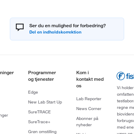
Ser du en mulighed for forbedring?
ninger
Programmer
Kom i
og tjenester
kontakt med
os
Vi holder
Edge
omfatten
Lab Reporter
testlabo
New Lab Start Up
regne med
News Corner
SureTRACE
bioviden
nger
Abonner på
forbrugs
SureTrace+
nyheder
med enes
Grøn omstilling
være en 