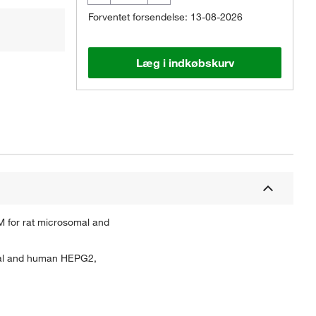
Forventet forsendelse: 13-08-2026
Læg i indkøbskurv
M for rat microsomal and
somal and human HEPG2,