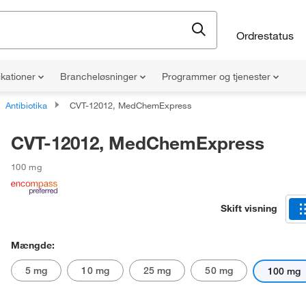
Ordrestatus
ikationer
Brancheløsninger
Programmer og tjenester
Antibiotika
CVT-12012, MedChemExpress
CVT-12012, MedChemExpress
100 mg
Skift visning
Mængde:
5 mg
10 mg
25 mg
50 mg
100 mg