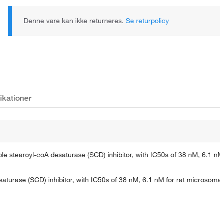
Denne vare kan ikke returneres.
Se returpolicy
ikationer
e stearoyl-coA desaturase (SCD) inhibitor, with IC50s of 38 nM, 6.1 n
esaturase (SCD) inhibitor, with IC50s of 38 nM, 6.1 nM for rat micro