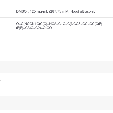
DMSO : 125 mg/mL (287.75 mM; Need ultrasonic)
O=C(NCCN1C(C(C)=NC2=C1C=C(NCC3=CC=CC(C(F)
(F)F)=C3)C=C2)=O)CO
.