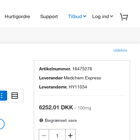
Hurtigordre
Support
Tilbud
Log ind
Udskriv
Artikelnummer.
16475276
Leverandør
Medchem Express
Leverandørnr.
HY11034
6252.01 DKK
/
100mg
Begrænset vare