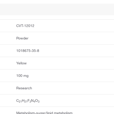
CVT-12012
Powder
1018675-35-8
Yellow
100 mg
Research
C
H
F
N
O
2
1
2
1
3
4
3
Metabolism-sugar/lipid metabolism