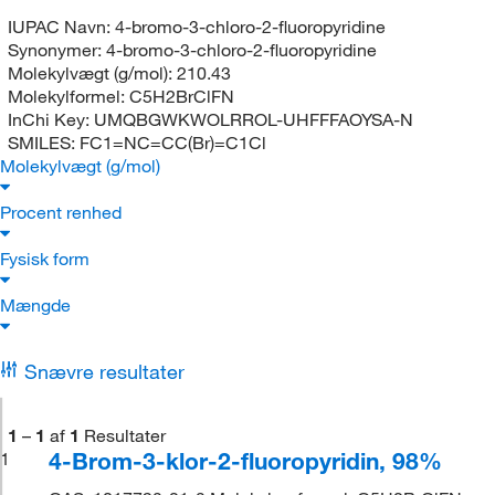
IUPAC Navn:
4-bromo-3-chloro-2-fluoropyridine
Synonymer:
4-bromo-3-chloro-2-fluoropyridine
Molekylvægt (g/mol):
210.43
Molekylformel:
C5H2BrClFN
InChi Key:
UMQBGWKWOLRROL-UHFFFAOYSA-N
SMILES:
FC1=NC=CC(Br)=C1Cl
Molekylvægt (g/mol)
Procent renhed
Fysisk form
Mængde
Snævre resultater
1
–
1
af
1
Resultater
4-Brom-3-klor-2-fluoropyridin, 98%
1