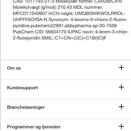
CAS: 1017793-21-3 Molekylær formel: C5H2BrClFN
Molekylvægt (g/mol): 210.43 MDL nummer:
MFCD11040607 InChI nøgle: UMQBGWKWOLRROL-
UHFFFAOYSA-N Synonym: 4-bromo-3-chloro-2-fluoro-
pyridine,pubchem22991,abbypharma ap-30-7506
PubChem CID: 56604170 IUPAC navn: 4-brom-3-chlor-
2-fluorpyridin SMIL: C1=CN=C(C(=C1Br)Cl)F
Om os
Kundesupport
Brancheløsninger
Programmer og tjenester