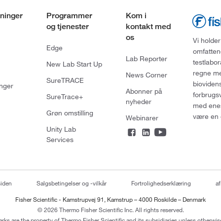
ninger
Programmer
Kom i
og tjenester
kontakt med
os
Vi holder
Edge
omfatten
Lab Reporter
testlabo
New Lab Start Up
regne med
News Corner
SureTRACE
bioviden
nger
Abonner på
forbrugs
SureTrace+
nyheder
med enes
Grøn omstilling
være en 
Webinarer
Unity Lab
Services
siden
Salgsbetingelser og -vilkår
Fortrolighedserklæring
af
Fisher Scientific - Kamstrupvej 91, Kamstrup – 4000 Roskilde – Denmark
© 2026 Thermo Fisher Scientific Inc. All rights reserved.
arks are the property of Thermo Fisher Scientific and its subsidiaries unless otherwise