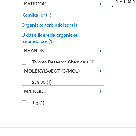
1
–
1
af
1
KATEGORI
1
Kemikalier
(1)
Organiske forbindelser
(1)
Uklassificerede organiske
forbindelser
(1)
BRANDS
(1)
Toronto Research Chemicals
MOLEKYLVÆGT (G/MOL)
(1)
279.33
MÆNGDE
(1)
1 g