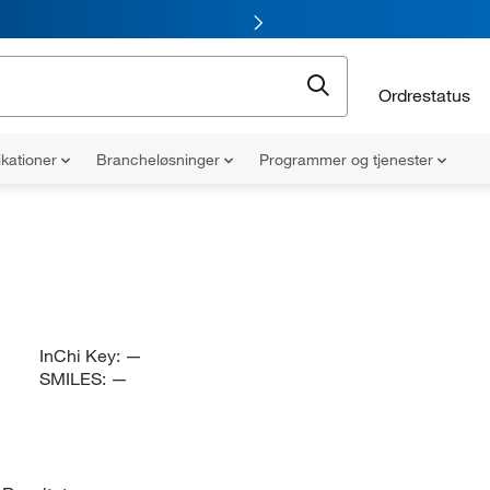
Ordrestatus
ikationer
Brancheløsninger
Programmer og tjenester
InChi Key:
—
SMILES:
—