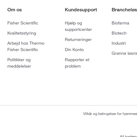
Om os
Kundesupport
Brancheløs
Fisher Scientific
Hjælp og
Biofarma
supportcenter
Kvalitetsstyring
Biotech
Returneringer
Arbejd hos Thermo
Industri
Fisher Scientific
Din Konto
Grønne løsni
Politikker og
Rapporter et
meddelelser
problem
Vilkår og betingelser for hjemme
All tradem