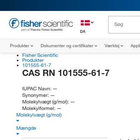
DA
Produkter
Dokumenter og certifikater
Værktøj
Appl
Fisher Scientific
Produkter
101555-61-7
CAS RN 101555-61-7
IUPAC Navn:
—
Synonymer:
—
Molekylvægt (g/mol):
—
Molekylformel:
—
Molekylvægt (g/mol)
Mængde