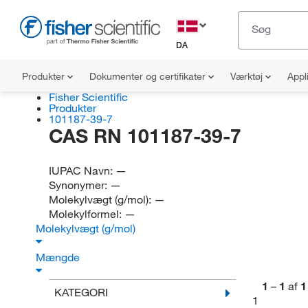
DA
Produkter
Dokumenter og certifikater
Værktøj
Appl
Fisher Scientific
Produkter
101187-39-7
CAS RN 101187-39-7
IUPAC Navn:
—
Synonymer:
—
Molekylvægt (g/mol):
—
Molekylformel:
—
Molekylvægt (g/mol)
Mængde
1
–
1
af
1
KATEGORI
1