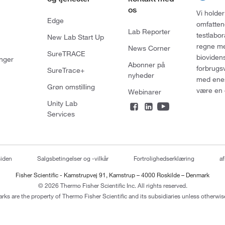
os
Vi holder
Edge
omfatten
Lab Reporter
testlabo
New Lab Start Up
regne med
News Corner
SureTRACE
bioviden
nger
Abonner på
forbrugs
SureTrace+
nyheder
med enes
Grøn omstilling
være en 
Webinarer
Unity Lab
Services
siden
Salgsbetingelser og -vilkår
Fortrolighedserklæring
af
Fisher Scientific - Kamstrupvej 91, Kamstrup – 4000 Roskilde – Denmark
© 2026 Thermo Fisher Scientific Inc. All rights reserved.
arks are the property of Thermo Fisher Scientific and its subsidiaries unless otherwise