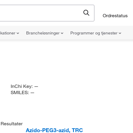
Ordrestatus
ikationer
Brancheløsninger
Programmer og tjenester
InChi Key:
—
SMILES:
—
Resultater
Azido-PEG3-azid, TRC