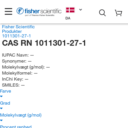
DA
Fisher Scientific
Produkter
1011301-27-1
CAS RN 1011301-27-1
IUPAC Navn:
—
Synonymer:
—
Molekylvægt (g/mol):
—
Molekylformel:
—
InChi Key:
—
SMILES:
—
Farve
Grad
Molekylvægt (g/mol)
Procent renhed