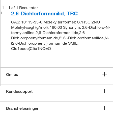
1
–
1
af
1
Resultater
2,6-Dichlorformanilid, TRC
1
CAS: 10113-35-6 Molekylær formel: C7H5Cl2NO
Molekylvægt (g/mol): 190.03 Synonym: 2,6-Dichloro-N-
formylaniline,2,6-Dichloroformanilide,2,6-
Dichlorophenylformamide,2',6'-Dichloroformanilide,N-
(2,6-Dichlorophenyl)formamide SMIL:
Clc1cccc(Cl)c1NC=O
Om os
Kundesupport
Brancheløsninger