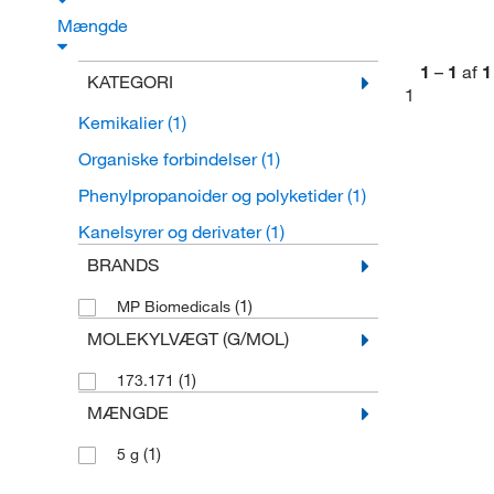
Mængde
1
–
1
af
1
KATEGORI
1
Kemikalier
(1)
Organiske forbindelser
(1)
Phenylpropanoider og polyketider
(1)
Kanelsyrer og derivater
(1)
BRANDS
(1)
MP Biomedicals
MOLEKYLVÆGT (G/MOL)
(1)
173.171
MÆNGDE
(1)
5 g