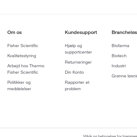
Om os
Kundesupport
Brancheløs
Fisher Scientific
Hjælp og
Biofarma
supportcenter
Kvalitetsstyring
Biotech
Returneringer
Arbejd hos Thermo
Industri
Fisher Scientific
Din Konto
Grønne løsni
Politikker og
Rapporter et
meddelelser
problem
Vilkår og betingelser for hjemme