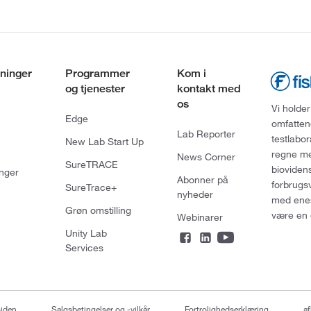
ninger
Programmer
Kom i
og tjenester
kontakt med
os
Vi holder
Edge
omfatten
Lab Reporter
testlabo
New Lab Start Up
regne med
News Corner
SureTRACE
bioviden
nger
Abonner på
forbrugs
SureTrace+
nyheder
med enes
Grøn omstilling
være en 
Webinarer
Unity Lab
Services
siden
Salgsbetingelser og -vilkår
Fortrolighedserklæring
af