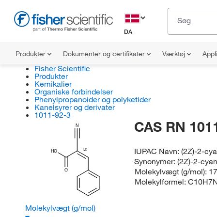
DA
Produkter
Dokumenter og certifikater
Værktøj
Appl
Fisher Scientific
Produkter
Kemikalier
Organiske forbindelser
Phenylpropanoider og polyketider
Kanelsyrer og derivater
1011-92-3
CAS RN 1011
N
IUPAC Navn:
(2Z)-2-cy
(Z)
HO
Synonymer:
(2Z)-2-cya
Molekylvægt (g/mol):
17
O
Molekylformel:
C10H7
Molekylvægt (g/mol)