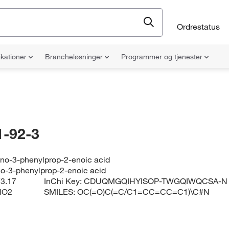
Ordrestatus
ikationer
Brancheløsninger
Programmer og tjenester
-92-3
ano-3-phenylprop-2-enoic acid
no-3-phenylprop-2-enoic acid
3.17
InChi Key:
CDUQMGQIHYISOP-TWGQIWQCSA-N
NO2
SMILES:
OC(=O)C(=C/C1=CC=CC=C1)\C#N