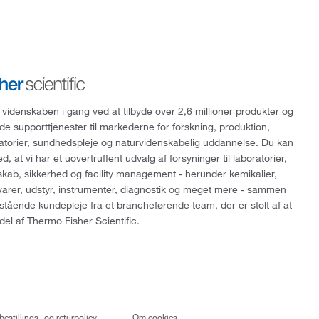
 videnskaben i gang ved at tilbyde over 2,6 millioner produkter og
de supporttjenester til markederne for forskning, produktion,
ratorier, sundhedspleje og naturvidenskabelig uddannelse. Du kan
, at vi har et uovertruffent udvalg af forsyninger til laboratorier,
skab, sikkerhed og facility management - herunder kemikalier,
varer, udstyr, instrumenter, diagnostik og meget mere - sammen
tående kundepleje fra et brancheførende team, der er stolt af at
del af Thermo Fisher Scientific.
bestillings- og returpolicy
Om cookies