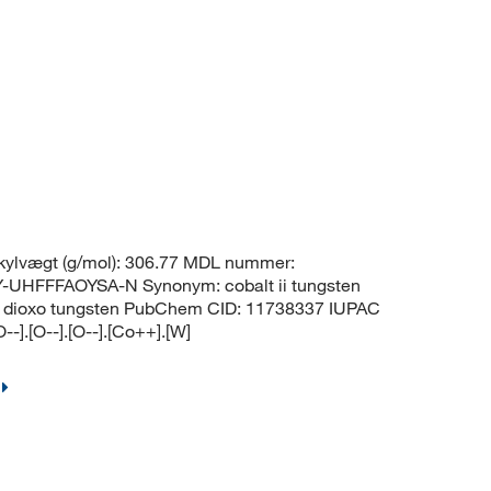
ylvægt (g/mol): 306.77 MDL nummer:
HFFFAOYSA-N Synonym: cobalt ii tungsten
xido dioxo tungsten PubChem CID: 11738337 IUPAC
--].[O--].[O--].[Co++].[W]