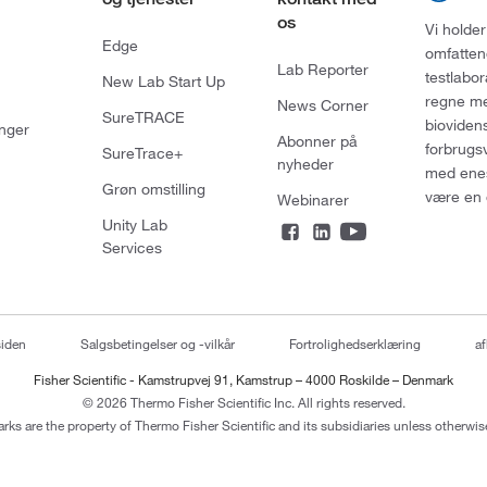
os
Vi holder
Edge
omfatten
Lab Reporter
testlabo
New Lab Start Up
regne med
News Corner
SureTRACE
bioviden
nger
Abonner på
forbrugs
SureTrace+
nyheder
med enes
Grøn omstilling
være en 
Webinarer
Unity Lab
Services
siden
Salgsbetingelser og -vilkår
Fortrolighedserklæring
af
Fisher Scientific - Kamstrupvej 91, Kamstrup – 4000 Roskilde – Denmark
© 2026 Thermo Fisher Scientific Inc. All rights reserved.
arks are the property of Thermo Fisher Scientific and its subsidiaries unless otherwise