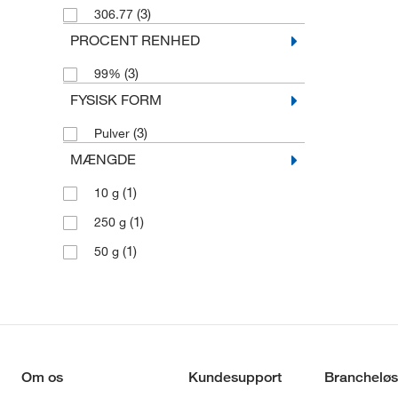
(3)
306.77
PROCENT RENHED
(3)
99%
FYSISK FORM
(3)
Pulver
MÆNGDE
(1)
10 g
(1)
250 g
(1)
50 g
Om os
Kundesupport
Brancheløs