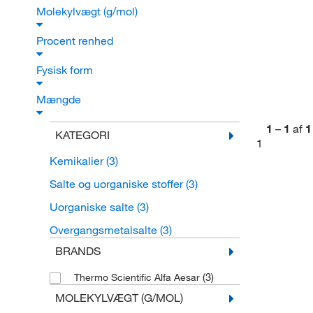
Molekylvægt (g/mol)
Procent renhed
Fysisk form
Mængde
1
–
1
af
1
KATEGORI
1
Kemikalier
(3)
Salte og uorganiske stoffer
(3)
Uorganiske salte
(3)
Overgangsmetalsalte
(3)
BRANDS
(3)
Thermo Scientific Alfa Aesar
MOLEKYLVÆGT (G/MOL)