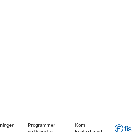
ninger
Programmer
Kom i
og tjenester
kontakt med