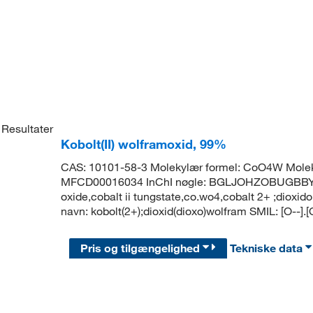
Resultater
Kobolt(II) wolframoxid, 99%
CAS: 10101-58-3 Molekylær formel: CoO4W Molek
MFCD00016034 InChI nøgle: BGLJOHZOBUGBBY-U
oxide,cobalt ii tungstate,co.wo4,cobalt 2+ ;dio
navn: kobolt(2+);dioxid(dioxo)wolfram SMIL: [O--].[O
Pris og tilgængelighed
Tekniske data