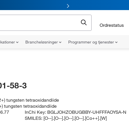
Ordrestatus
ikationer
Brancheløsninger
Programmer og tjenester
01-58-3
2+) tungsten tetraoxidandiide
+) tungsten tetraoxidandiide
6.77
InChi Key:
BGLJOHZOBUGBBY-UHFFFAOYSA-N
SMILES:
[O--].[O--].[O--].[O--].[Co++].[W]