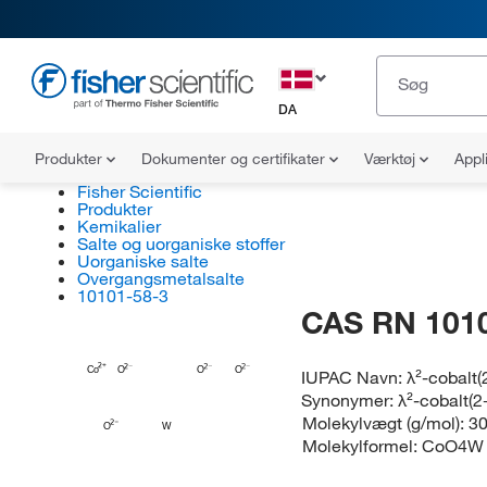
DA
Produkter
Dokumenter og certifikater
Værktøj
Appl
Fisher Scientific
Produkter
Kemikalier
Salte og uorganiske stoffer
Uorganiske salte
Overgangsmetalsalte
10101-58-3
CAS RN 101
Co
O
O
O
IUPAC Navn:
λ²-cobalt(
Synonymer:
λ²-cobalt(2
Molekylvægt (g/mol):
30
O
W
Molekylformel:
CoO4W