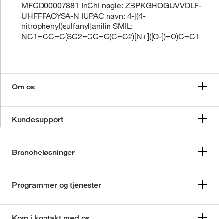
MFCD00007881 InChI nøgle: ZBPKGHOGUVVDLF-
UHFFFAOYSA-N IUPAC navn: 4-[(4-
nitrophenyl)sulfanyl]anilin SMIL:
NC1=CC=C(SC2=CC=C(C=C2)[N+]([O-])=O)C=C1
Om os
Kundesupport
Brancheløsninger
Programmer og tjenester
Kom i kontakt med os