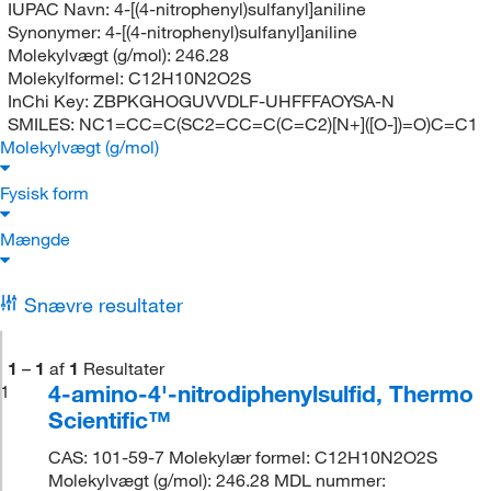
IUPAC Navn:
4-[(4-nitrophenyl)sulfanyl]aniline
Synonymer:
4-[(4-nitrophenyl)sulfanyl]aniline
Molekylvægt (g/mol):
246.28
Molekylformel:
C12H10N2O2S
InChi Key:
ZBPKGHOGUVVDLF-UHFFFAOYSA-N
SMILES:
NC1=CC=C(SC2=CC=C(C=C2)[N+]([O-])=O)C=C1
Molekylvægt (g/mol)
Fysisk form
Mængde
Snævre resultater
1
–
1
af
1
Resultater
4-amino-4'-nitrodiphenylsulfid, Thermo
1
Scientific™
CAS: 101-59-7 Molekylær formel: C12H10N2O2S
Molekylvægt (g/mol): 246.28 MDL nummer: