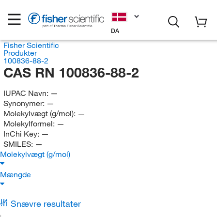
DA
Fisher Scientific
Produkter
100836-88-2
CAS RN 100836-88-2
IUPAC Navn:
—
Synonymer:
—
Molekylvægt (g/mol):
—
Molekylformel:
—
InChi Key:
—
SMILES:
—
Molekylvægt (g/mol)
Mængde
Snævre resultater