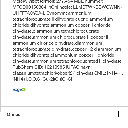
Molekylvægt (g/mol): 277.454 MDL nummer:
MFCD00150384 InChI nøgle: LLMDTWKBBWCWNN-
UHFFFAOYSA-L Synonym: ammonium
tetrachlorocuprate ii dihydrate,cupric ammonium
chloride dihydrate,ammonium copper ii chloride
dihydrate,diammonium tetrachlorocuprate ii
dihydrate,ammonium chlorocuprate ii,copper ii
ammonium chloride dihydrate,diammonium
tetrachlorocuprate dihydrate,copper +2 diammonium
chloride dihydrate,diammonium copper ii chloride
dihydrate,ammonium tetrachlorocuprated ii dihydrate
PubChem CID: 16210985 IUPAC navn:
diazanium;tetrachlorkobber(2-);dihydrat SMIL: [NH4+].
[NH4+].O.O.Cl[Cu-2](Cl)(Cl)Cl
Om os