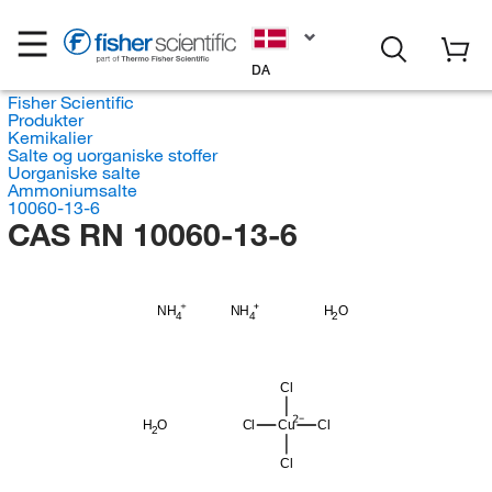
DA
Fisher Scientific
Produkter
Kemikalier
Salte og uorganiske stoffer
Uorganiske salte
Ammoniumsalte
10060-13-6
CAS RN 10060-13-6
H
NH
NH
O
4
4
2
Cl
H
O
Cl
Cu
Cl
2
Cl