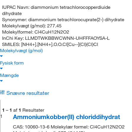
IUPAC Navn:
diammonium tetrachlorocopperdiuide
dihydrate
Synonymer:
diammonium tetrachlorocuprate(2-) dihydrate
Molekylvægt (g/mol):
277.45
Molekylformel:
Cl4CuH12N2O2
InChi Key:
LLMDTWKBBWCWNN-UHFFFAOYSA-L
SMILES:
[NH4+].[NH4+].O.O.Cl[Cu--](Cl)(Cl)Cl
Molekylvægt (g/mol)
Fysisk form
Mængde
Snævre resultater
1
–
1
af
1
Resultater
Ammoniumkobber(II) chloriddihydrat
1
CAS: 10060-13-6 Molekylær formel: Cl4CuH12N2O2