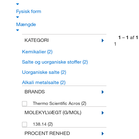
Fysisk form
Mængde
1
–
1
af
1
KATEGORI
1
Kemikalier
(2)
Salte og uorganiske stoffer
(2)
Uorganiske salte
(2)
Alkali metalsalte
(2)
BRANDS
(2)
Thermo Scientific Acros
MOLEKYLVÆGT (G/MOL)
(2)
138.14
PROCENT RENHED