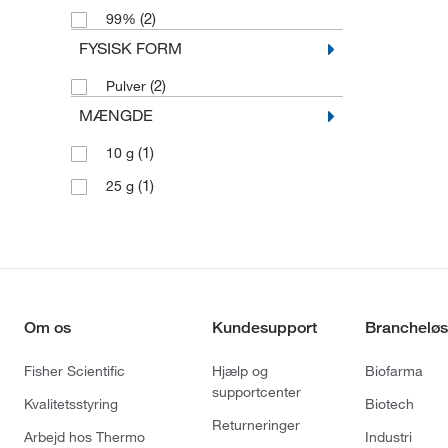
(2)
99%
FYSISK FORM
(2)
Pulver
MÆNGDE
(1)
10 g
(1)
25 g
Om os
Kundesupport
Brancheløs
Fisher Scientific
Hjælp og
Biofarma
supportcenter
Kvalitetsstyring
Biotech
Returneringer
Arbejd hos Thermo
Industri