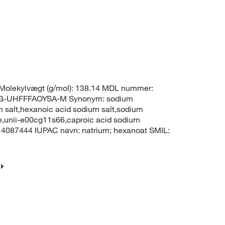
olekylvægt (g/mol): 138.14 MDL nummer:
G-UHFFFAOYSA-M Synonym: sodium
 salt,hexanoic acid sodium salt,sodium
,unii-e00cg11s66,caproic acid sodium
: 4087444 IUPAC navn: natrium; hexanoat SMIL: