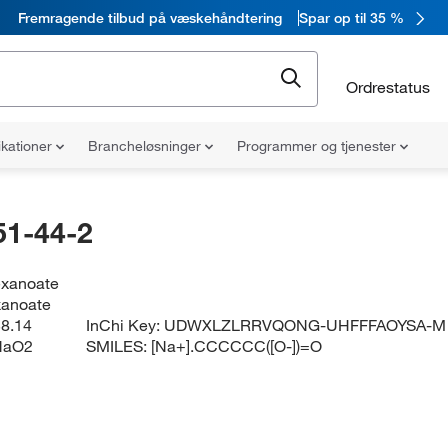
Fremragende tilbud på væskehåndtering
Spar op til 35 %
Ordrestatus
ikationer
Brancheløsninger
Programmer og tjenester
51-44-2
exanoate
xanoate
8.14
InChi Key:
UDWXLZLRRVQONG-UHFFFAOYSA-M
NaO2
SMILES:
[Na+].CCCCCC([O-])=O