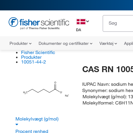
DA
Produkter
Dokumenter og certifikater
Værktøj
Appl
Fisher Scientific
Produkter
10051-44-2
CAS RN 100
IUPAC Navn:
sodium h
O
Synonymer:
sodium he
H
C
O
3
Molekylvægt (g/mol):
13
Na
Molekylformel:
C6H11
Molekylvægt (g/mol)
Procent renhed