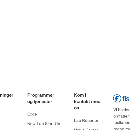
ninger
Programmer
Kom i
og tjenester
kontakt med
os
Vi holder
Edge
omfatten
Lab Reporter
testlabo
New Lab Start Up
regne med