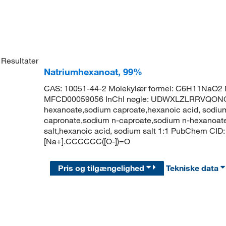
Resultater
Natriumhexanoat, 99%
CAS: 10051-44-2 Molekylær formel: C6H11NaO2 M
MFCD00059056 InChI nøgle: UDWXLZLRRVQON
hexanoate,sodium caproate,hexanoic acid, sodium
capronate,sodium n-caproate,sodium n-hexanoate
salt,hexanoic acid, sodium salt 1:1 PubChem CID
[Na+].CCCCCC([O-])=O
Pris og tilgængelighed
Tekniske data