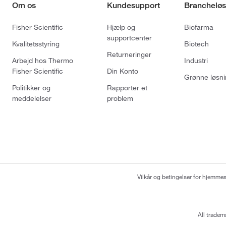
Om os
Kundesupport
Brancheløs
Fisher Scientific
Hjælp og
Biofarma
supportcenter
Kvalitetsstyring
Biotech
Returneringer
Arbejd hos Thermo
Industri
Fisher Scientific
Din Konto
Grønne løsni
Politikker og
Rapporter et
meddelelser
problem
Vilkår og betingelser for hjemme
All tradem