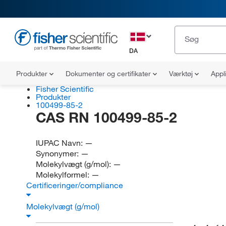
DA
Produkter
Dokumenter og certifikater
Værktøj
Appl
Fisher Scientific
Produkter
100499-85-2
CAS RN 100499-85-2
IUPAC Navn:
—
Synonymer:
—
Molekylvægt (g/mol):
—
Molekylformel:
—
Certificeringer/compliance
Molekylvægt (g/mol)