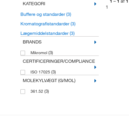
1
–
1
af
1
KATEGORI
1
Buffere og standarder
(3)
Kromatografistandarder
(3)
Lægemiddelstandarder
(3)
BRANDS
(3)
Mikromol
CERTIFICERINGER/COMPLIANCE
(3)
ISO 17025
MOLEKYLVÆGT (G/MOL)
(3)
361.52