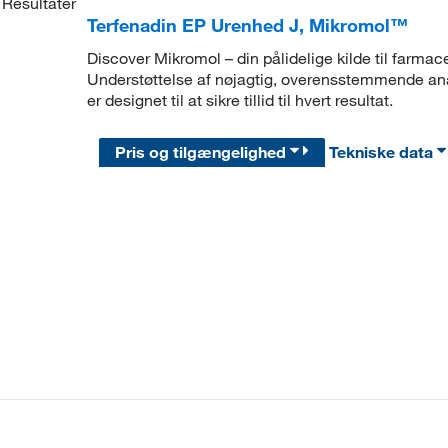
Resultater
Terfenadin EP Urenhed J, Mikromol™
Discover Mikromol – din pålidelige kilde til farmac
Understøttelse af nøjagtig, overensstemmende ana
er designet til at sikre tillid til hvert resultat.
Pris og tilgængelighed
Tekniske data