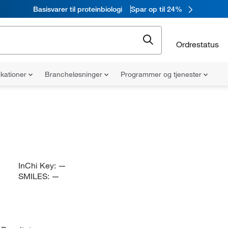
Basisvarer til proteinbiologi
Spar op til 24%
Ordrestatus
ikationer
Brancheløsninger
Programmer og tjenester
InChi Key:
—
SMILES:
—