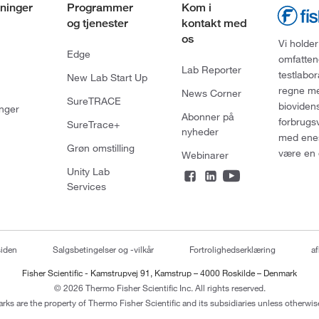
ninger
Programmer
Kom i
og tjenester
kontakt med
os
Vi holder
Edge
omfatten
Lab Reporter
testlabo
New Lab Start Up
regne med
News Corner
SureTRACE
bioviden
nger
Abonner på
forbrugs
SureTrace+
nyheder
med enes
Grøn omstilling
være en 
Webinarer
Unity Lab
Services
siden
Salgsbetingelser og -vilkår
Fortrolighedserklæring
af
Fisher Scientific - Kamstrupvej 91, Kamstrup – 4000 Roskilde – Denmark
© 2026 Thermo Fisher Scientific Inc. All rights reserved.
arks are the property of Thermo Fisher Scientific and its subsidiaries unless otherwise