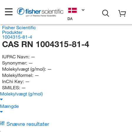
DA
Fisher Scientific
Produkter
1004315-81-4
CAS RN 1004315-81-4
IUPAC Navn:
—
Synonymer:
—
Molekylvægt (g/mol):
—
Molekylformel:
—
InChi Key:
—
SMILES:
—
Molekylvægt (g/mol)
Mængde
Snævre resultater