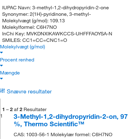
IUPAC Navn:
3-methyl-1,2-dihydropyridin-2-one
Synonymer:
2(1H)-pyridinone, 3-methyl-
Molekylvægt (g/mol):
109.13
Molekylformel:
C6H7NO
InChi Key:
MVKDNXIKAWKCCS-UHFFFAOYSA-N
SMILES:
CC1=CC=CNC1=O
Molekylvægt (g/mol)
Procent renhed
Mængde
Snævre resultater
1
–
2
af
2
Resultater
3-Methyl-1,2-dihydropyridin-2-on, 97
1
%, Thermo Scientific™
CAS: 1003-56-1 Molekylær formel: C6H7NO