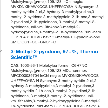
Molekylvægt (g/mol): 109.128 InChI nøgle:
MVKDNXIKAWKCCS-UHFFFAOYSA-N Synonym: 3-
methylpyridin-2-ol,2-hydroxy-3-methylpyridine,3-
methyl-2-pyridone,3-methylpyridin-2 1h-one,3-methyl-
2-pyridinol,2 1h-pyridinone, 3-methyl,3-methyl-2-
pyridinone,unii-vm19fn4hhv,3-methyl-2-
hydroxypyridine,3-methyl-2 1h-pyridinone PubChem
CID: 70481 IUPAC navn: 3-methyl-1H-pyridin-2-one
SMIL: CC1=CC=CNC1=O
3-Methyl-2-pyridone, 97+%, Thermo
2
Scientific™
CAS: 1003-56-1 Molekylær formel: C6H7NO
Molekylvægt (g/mol): 109.128 MDL nummer:
MFCD00039704 InChI nøgle: MVKDNXIKAWKCCS-
UHFFFAOYSA-N Synonym: 3-methylpyridin-2-ol,2-
hydroxy-3-methylpyridine,3-methyl-2-pyridone,3-
methylpyridin-2 1h-one,3-methyl-2-pyridinol,2 1h-
pyridinone, 3-methyl,3-methyl-2-pyridinone,unii-
vm19fn4hhv,3-methyl-2-hydroxypyridine,3-methyl-2
1h-pyridinone PubChem CID: 70481 IUPAC navn: 3-