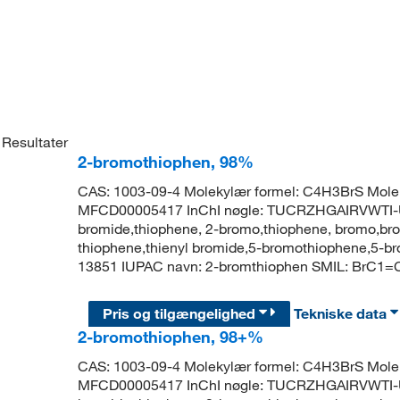
Resultater
2-bromothiophen, 98%
CAS: 1003-09-4 Molekylær formel: C4H3BrS Mole
MFCD00005417 InChI nøgle: TUCRZHGAIRVWTI-U
bromide,thiophene, 2-bromo,thiophene, bromo,b
thiophene,thienyl bromide,5-bromothiophene,5-
13851 IUPAC navn: 2-bromthiophen SMIL: BrC1
Pris og tilgængelighed
Tekniske data
2-bromothiophen, 98+%
CAS: 1003-09-4 Molekylær formel: C4H3BrS Mole
MFCD00005417 InChI nøgle: TUCRZHGAIRVWTI-U