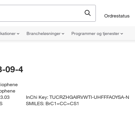
Ordrestatus
ikationer
Brancheløsninger
Programmer og tjenester
-09-4
hiophene
iophene
3.03
InChi Key:
TUCRZHGAIRVWTI-UHFFFAOYSA-N
S
SMILES:
BrC1=CC=CS1