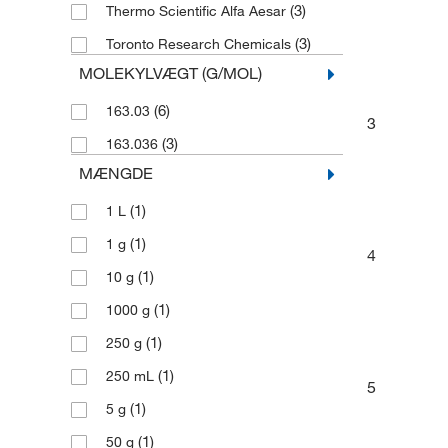
(3)
Thermo Scientific Alfa Aesar
(3)
Toronto Research Chemicals
MOLEKYLVÆGT (G/MOL)
(6)
163.03
3
(3)
163.036
MÆNGDE
(1)
1 L
(1)
1 g
4
(1)
10 g
(1)
1000 g
(1)
250 g
(1)
250 mL
5
(1)
5 g
(1)
50 g