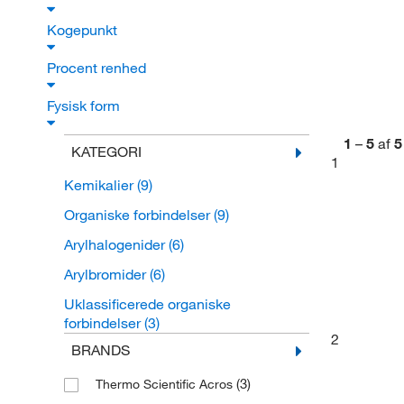
Kogepunkt
Procent renhed
Fysisk form
1
–
5
af
5
KATEGORI
1
Kemikalier
(9)
Organiske forbindelser
(9)
Arylhalogenider
(6)
Arylbromider
(6)
Uklassificerede organiske
forbindelser
(3)
2
BRANDS
(3)
Thermo Scientific Acros