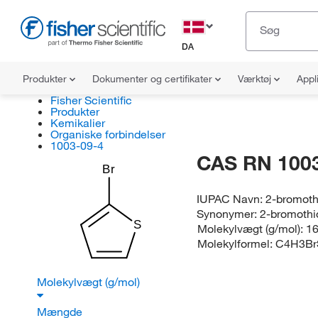
DA
Produkter
Dokumenter og certifikater
Værktøj
Appl
Fisher Scientific
Produkter
Kemikalier
Organiske forbindelser
1003-09-4
CAS RN 1003
Br
IUPAC Navn:
2-bromot
Synonymer:
2-bromoth
S
Molekylvægt (g/mol):
16
Molekylformel:
C4H3Br
Molekylvægt (g/mol)
Mængde