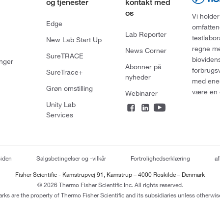
og tjenester
kontakt med
os
Vi holder
Edge
omfatten
Lab Reporter
testlabo
New Lab Start Up
regne med
News Corner
SureTRACE
bioviden
nger
Abonner på
forbrugs
SureTrace+
nyheder
med enes
Grøn omstilling
være en 
Webinarer
Unity Lab
Services
siden
Salgsbetingelser og -vilkår
Fortrolighedserklæring
af
Fisher Scientific - Kamstrupvej 91, Kamstrup – 4000 Roskilde – Denmark
© 2026 Thermo Fisher Scientific Inc. All rights reserved.
arks are the property of Thermo Fisher Scientific and its subsidiaries unless otherwise