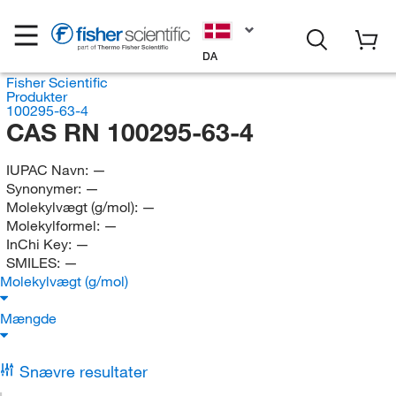
DA
Fisher Scientific
Produkter
100295-63-4
CAS RN 100295-63-4
IUPAC Navn:
—
Synonymer:
—
Molekylvægt (g/mol):
—
Molekylformel:
—
InChi Key:
—
SMILES:
—
Molekylvægt (g/mol)
Mængde
Snævre resultater