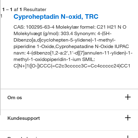
1
–
1
af
1
Resultater
Cyproheptadin N-oxid, TRC
1
CAS: 100295-63-4 Molekylær formel: C21 H21 N O
Molekylvægt (g/mol): 303.4 Synonym: 4-(5H-
Dibenzo[a,d]cyclohepten-5-ylidene)-1-methyl-
piperidine 1-Oxide,Cyprohepatadine N-Oxide IUPAC
navn: 4-(dibenzo[1,2-a:2',1'-d][7]annulen-11-yliden)-1-
methyl-1-oxidopiperidin-1-ium SMIL:
C[N+]1([O-])CCC(=C2c3ccccc3C=Cc4ccccc24)CC1
Om os
Kundesupport