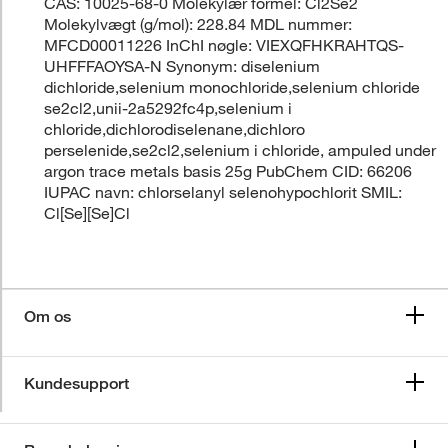
CAS: 10025-68-0 Molekylær formel: Cl2Se2
Molekylvægt (g/mol): 228.84 MDL nummer:
MFCD00011226 InChI nøgle: VIEXQFHKRAHTQS-
UHFFFAOYSA-N Synonym: diselenium
dichloride,selenium monochloride,selenium chloride
se2cl2,unii-2a5292fc4p,selenium i
chloride,dichlorodiselenane,dichloro
perselenide,se2cl2,selenium i chloride, ampuled under
argon trace metals basis 25g PubChem CID: 66206
IUPAC navn: chlorselanyl selenohypochlorit SMIL:
Cl[Se][Se]Cl
Om os
Kundesupport