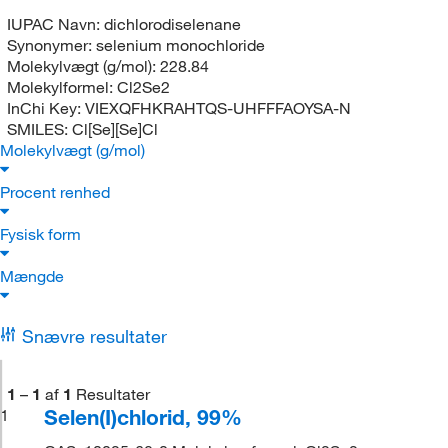
IUPAC Navn:
dichlorodiselenane
Synonymer:
selenium monochloride
Molekylvægt (g/mol):
228.84
Molekylformel:
Cl2Se2
InChi Key:
VIEXQFHKRAHTQS-UHFFFAOYSA-N
SMILES:
Cl[Se][Se]Cl
Molekylvægt (g/mol)
Procent renhed
Fysisk form
Mængde
Snævre resultater
1
–
1
af
1
Resultater
Selen(I)chlorid, 99%
1