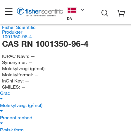
DA
Fisher Scientific
Produkter
1001350-96-4
CAS RN 1001350-96-4
IUPAC Navn:
—
Synonymer:
—
Molekylvægt (g/mol):
—
Molekylformel:
—
InChi Key:
—
SMILES:
—
Grad
Molekylvægt (g/mol)
Procent renhed
Fysisk form