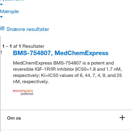
Mængde
Snævre resultater
1
–
1
af
1
Resultater
BMS-754807, MedChemExpress
1
MedChemExpress BMS-754807 is a potent and
reversible IGF-1R/IR inhibitor (IC50=1.8 and 1.7 nM,
respectively; Ki=IC50 values of 6, 44, 7, 4, 9, and 25
nM, respectively.
Om os