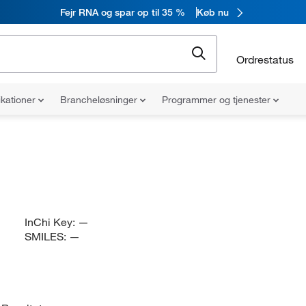
Fejr RNA og spar op til 35 %
Køb nu
Ordrestatus
ikationer
Brancheløsninger
Programmer og tjenester
InChi Key:
—
SMILES:
—