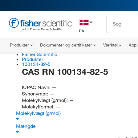
DA
Produkter
Dokumenter og certifikater
Værktøj
Appl
Fisher Scientific
Produkter
100134-82-5
CAS RN 100134-82-5
IUPAC Navn:
—
Synonymer:
—
Molekylvægt (g/mol):
—
Molekylformel:
—
Molekylvægt (g/mol)
Mængde