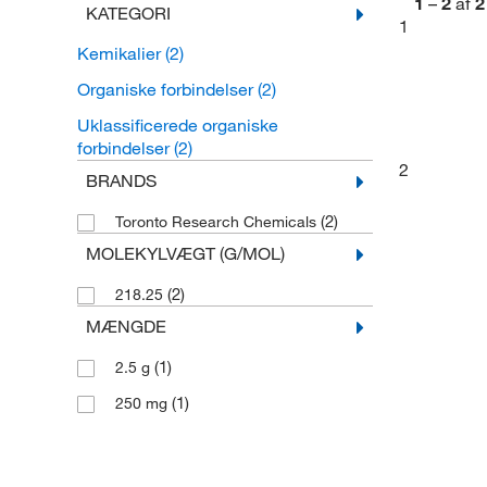
1
–
2
af
2
KATEGORI
1
Kemikalier
(2)
Organiske forbindelser
(2)
Uklassificerede organiske
forbindelser
(2)
2
BRANDS
(2)
Toronto Research Chemicals
MOLEKYLVÆGT (G/MOL)
(2)
218.25
MÆNGDE
(1)
2.5 g
(1)
250 mg