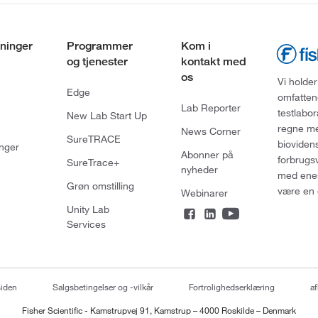
ninger
Programmer
Kom i
og tjenester
kontakt med
os
Vi holder
Edge
omfatten
Lab Reporter
testlabo
New Lab Start Up
regne med
News Corner
SureTRACE
bioviden
nger
Abonner på
forbrugs
SureTrace+
nyheder
med enes
Grøn omstilling
være en 
Webinarer
Unity Lab
Services
siden
Salgsbetingelser og -vilkår
Fortrolighedserklæring
af
Fisher Scientific - Kamstrupvej 91, Kamstrup – 4000 Roskilde – Denmark