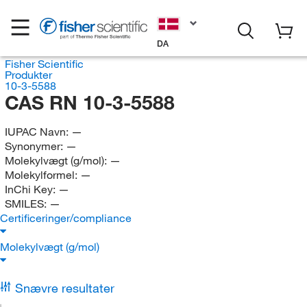
DA
Fisher Scientific
Produkter
10-3-5588
CAS RN 10-3-5588
IUPAC Navn:
—
Synonymer:
—
Molekylvægt (g/mol):
—
Molekylformel:
—
InChi Key:
—
SMILES:
—
Certificeringer/compliance
Molekylvægt (g/mol)
Snævre resultater