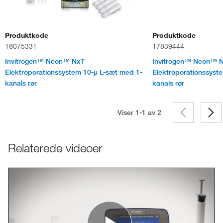
Produktkode
Produktkode
18075331
17839444
Invitrogen™ Neon™ NxT
Invitrogen™ Neon™ 
Elektroporationssystem 10-μ L-sæt med 1-
Elektroporationssyst
kanals rør
kanals rør
Viser 1-1 av
2
Relaterede videoer