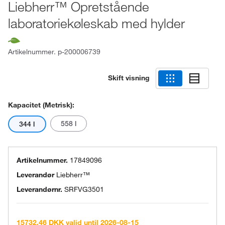
Liebherr™ Opretstående
laboratoriekøleskab med hylder
Artikelnummer.
p-200006739
Skift visning
Kapacitet (metrisk):
558 l
344 l
Artikelnummer.
17849096
Leverandør
Liebherr™
Leverandørnr.
SRFVG3501
15732.46 DKK valid until 2026-08-15