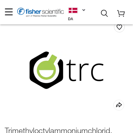
DA
Trimethyloctylammoniumchlorid,